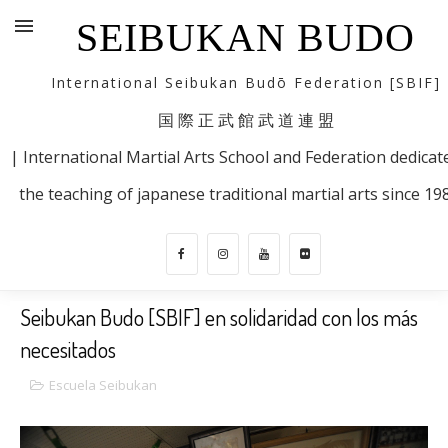
SEIBUKAN BUDO
International Seibukan Budō Federation [SBIF]
国 際 正 武 館 武 道 連 盟
| International Martial Arts School and Federation dedicat
the teaching of japanese traditional martial arts since 19
Seibukan Budo [SBIF] en solidaridad con los más
necesitados
Escuela Seibukan