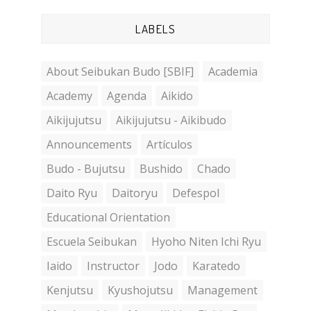
LABELS
About Seibukan Budo [SBIF]
Academia
Academy
Agenda
Aikido
Aikijujutsu
Aikijujutsu - Aikibudo
Announcements
Artículos
Budo - Bujutsu
Bushido
Chado
Daito Ryu
Daitoryu
Defespol
Educational Orientation
Escuela Seibukan
Hyoho Niten Ichi Ryu
Iaido
Instructor
Jodo
Karatedo
Kenjutsu
Kyushojutsu
Management