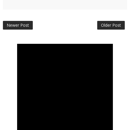
Newer Post
Older Post