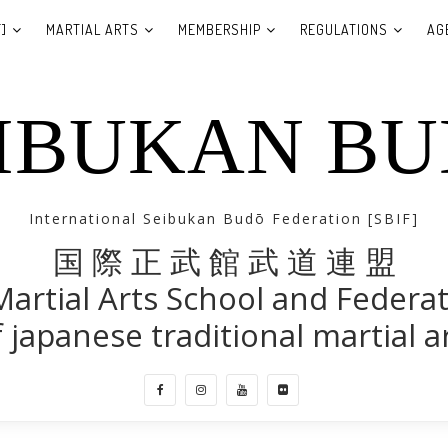
]
MARTIAL ARTS
MEMBERSHIP
REGULATIONS
AG
IBUKAN B
International Seibukan Budō Federation [SBIF]
国 際 正 武 館 武 道 連 盟
Martial Arts School and Federa
 japanese traditional martial a