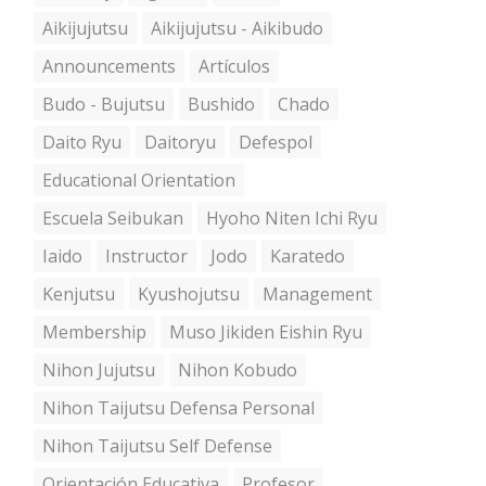
Aikijujutsu
Aikijujutsu - Aikibudo
Announcements
Artículos
Budo - Bujutsu
Bushido
Chado
Daito Ryu
Daitoryu
Defespol
Educational Orientation
Escuela Seibukan
Hyoho Niten Ichi Ryu
Iaido
Instructor
Jodo
Karatedo
Kenjutsu
Kyushojutsu
Management
Membership
Muso Jikiden Eishin Ryu
Nihon Jujutsu
Nihon Kobudo
Nihon Taijutsu Defensa Personal
Nihon Taijutsu Self Defense
Orientación Educativa
Profesor