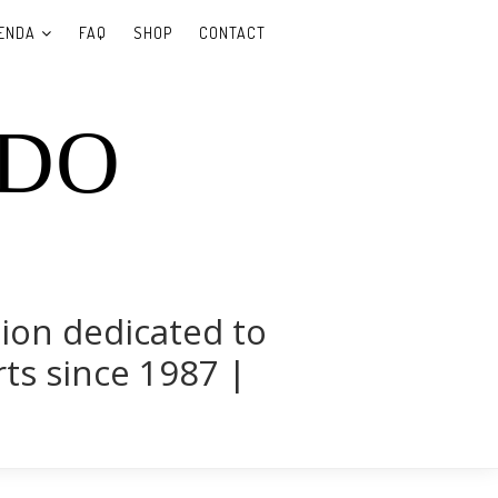
ENDA
FAQ
SHOP
CONTACT
UDO
tion dedicated to
rts since 1987 |