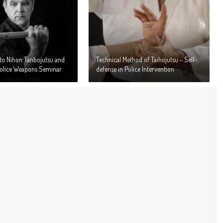
 to Nihon Tanbojutsu and
Technical Method of Taihojutsu - Self-
olice Weapons Seminar
defense in Police Intervention